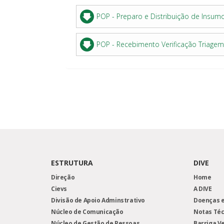
POP - Preparo e Distribuição de Insum
POP - Recebimento Verificação Triag
ESTRUTURA
DIVE
Direção
Home
Cievs
A DIVE
Divisão de Apoio Adminstrativo
Doenças e
Núcleo de Comunicação
Notas Téc
Núcleo de Gestão de Pessoas
Barriga V