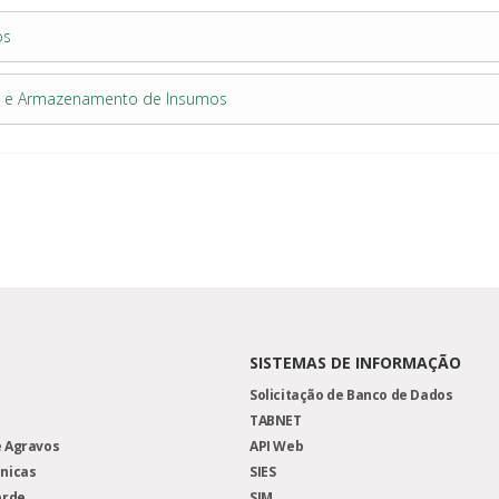
os
em e Armazenamento de Insumos
SISTEMAS DE INFORMAÇÃO
Solicitação de Banco de Dados
TABNET
 Agravos
API Web
nicas
SIES
erde
SIM