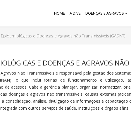
HOME
A DIVE
DOENÇAS E AGRAVOS
s Epidemiológicas e Doenças e Agravos não Transmissíveis (GADNT)
MIOLÓGICAS E DOENÇAS E AGRAVOS NÃO 
 Agravos Não Transmissíveis é responsável pela gestão dos Sistema
NAN), o que inclui rotinas de funcionamento e utilização, as
de acessos. Cabe à gerência planejar, organizar, normatizar, orien
 das doenças e agravos não transmissíveis, causas externas (acide
za a consolidação, análise, divulgação de informações e capacitação
tegrada com outros serviços de saúde, instituições e órgãos afins, 