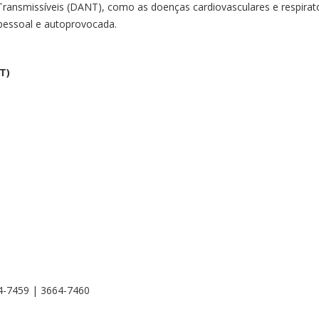
ansmissíveis (DANT), como as doenças cardiovasculares e respiratóri
pessoal e autoprovocada.
T)
4-7459 | 3664-7460