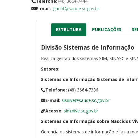
Telefone:
(48) 3664-7444
E-mail:
gadnt@saude.sc.gov.br
ESTRUTURA
PUBLICAÇÕES
SE
Divisão Sistemas de Informação
Realiza gestão dos sistemas SIM, SINASC e SIN
Setores:
Sistemas de Informação
Sistemas de Infor
Telefone:
(48) 3664-7386
E-mail:
sisdive@saude.sc.gov.br
Acesse:
sim.dive.sc.gov.br
Sistemas de Informação sobre Nascidos Viv
Gerencia os sistemas de informação e faz a ma