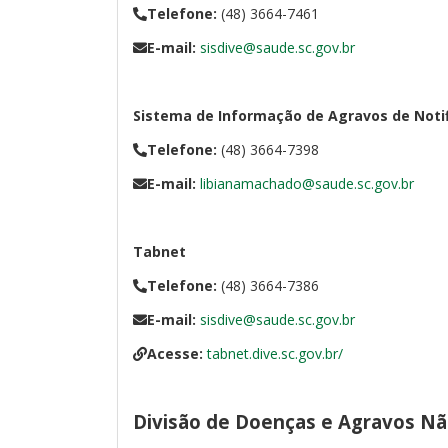
Telefone:
(48) 3664-7461
E-mail:
sisdive@saude.sc.gov.br
Sistema de Informação de Agravos de Noti
Telefone:
(48) 3664-7398
E-mail:
libianamachado@saude.sc.gov.br
Tabnet
Telefone:
(48) 3664-7386
E-mail:
sisdive@saude.sc.gov.br
Acesse:
tabnet.dive.sc.gov.br/
Divisão de Doenças e Agravos Nã