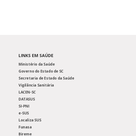
LINKS EM SAÚDE
Ministério da Saúde
Governo do Estado de SC
Secretaria de Estado da Saúde
Vigilância Sanitária
LACEN-SC
DATASUS
SI-PNI
e-SUS
Localiza SUS
Funasa
Bireme