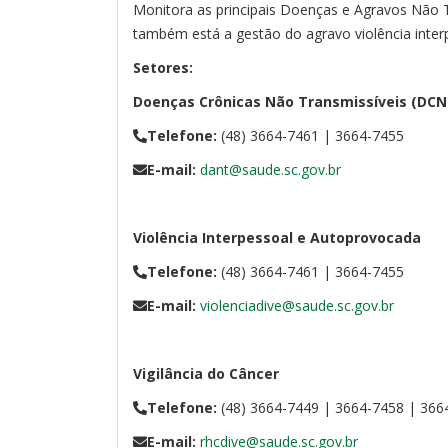
Monitora as principais Doenças e Agravos Não Tr
também está a gestão do agravo violência inter
Setores:
Doenças Crônicas Não Transmissíveis (DCN
Telefone:
(48) 3664-7461 | 3664-7455
E-mail:
dant@saude.sc.gov.br
Violência Interpessoal e Autoprovocada
Telefone:
(48) 3664-7461 | 3664-7455
E-mail:
violenciadive@saude.sc.gov.br
Vigilância do Câncer
Telefone:
(48) 3664-7449 | 3664-7458 | 366
E-mail:
rhcdive@saude.sc.gov.br