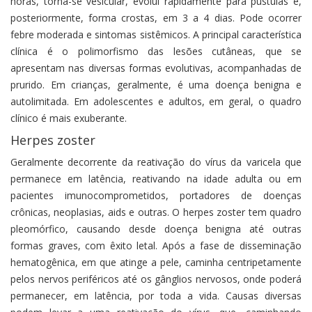
horas, torna-se vesicular, evolui rapidamente para pústulas e,
posteriormente, forma crostas, em 3 a 4 dias. Pode ocorrer
febre moderada e sintomas sistêmicos. A principal característica
clínica é o polimorfismo das lesões cutâneas, que se
apresentam nas diversas formas evolutivas, acompanhadas de
prurido. Em crianças, geralmente, é uma doença benigna e
autolimitada. Em adolescentes e adultos, em geral, o quadro
clínico é mais exuberante.
Herpes zoster
Geralmente decorrente da reativação do vírus da varicela que
permanece em latência, reativando na idade adulta ou em
pacientes imunocomprometidos, portadores de doenças
crônicas, neoplasias, aids e outras. O herpes zoster tem quadro
pleomórfico, causando desde doença benigna até outras
formas graves, com êxito letal. Após a fase de disseminação
hematogênica, em que atinge a pele, caminha centripetamente
pelos nervos periféricos até os gânglios nervosos, onde poderá
permanecer, em latência, por toda a vida. Causas diversas