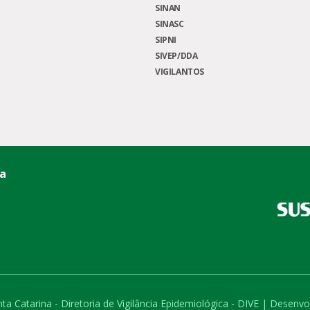
SINAN
SINASC
SIPNI
SIVEP/DDA
VIGILANTOS
ca
ta Catarina - Diretoria de Vigilância Epidemiológica - DIVE | Desen