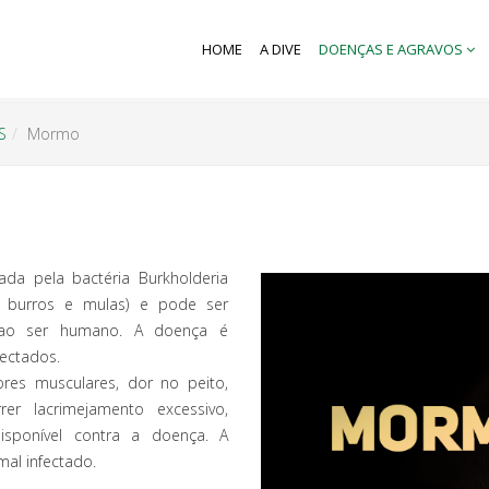
HOME
A DIVE
DOENÇAS E AGRAVOS
S
Mormo
a pela bactéria Burkholderia
s, burros e mulas) e pode ser
e ao ser humano. A doença é
ectados.
res musculares, dor no peito,
er lacrimejamento excessivo,
disponível contra a doença. A
mal infectado.