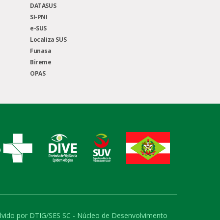
DATASUS
SI-PNI
e-SUS
Localiza SUS
Funasa
Bireme
OPAS
volvido por DTIG/SES SC - Núcleo de Desenvolvimento