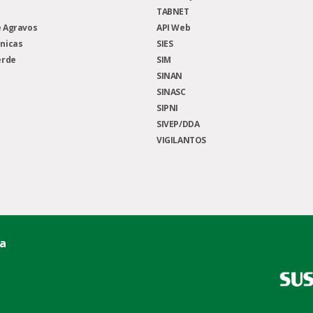
TABNET
 Agravos
API Web
nicas
SIES
erde
SIM
SINAN
SINASC
SIPNI
SIVEP/DDA
VIGILANTOS
ca