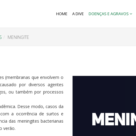
HOME
A DIVE
DOENÇAS E AGRAVOS
S
MENINGITE
ges (membranas que envolvem o
causado por diversos agentes
ungos, ou também por processos
endêmica. Desse modo, casos da
com a ocorrência de surtos e
cia das meningites bacterianas
o verão.