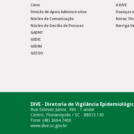
Cievs
A DIVE
Divisão de Apoio Adminstrativo
Doenças e
Núcleo de Comunicação
Notas Téc
Núcleo de Gestão de Pessoas
Barriga V
GADNT
GEDIC
GEDIM
GEZOO
DIVE - Diretoria de Vigilância Epidemiológi
Rua Esteves Júnior, 390 - 1 andar
Centro, Florianópolis / SC - 88015.130
Fone: (48) 3664.7400
www.dive.sc.gov.br